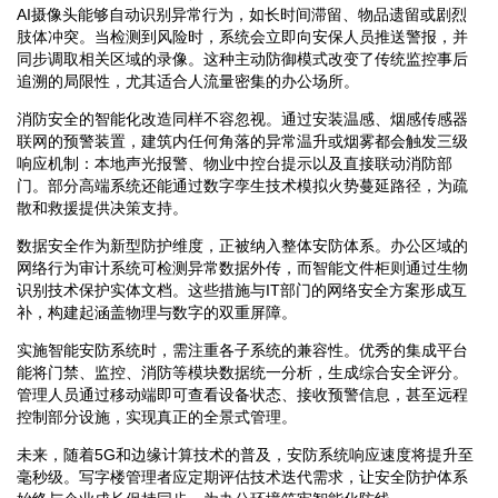
AI摄像头能够自动识别异常行为，如长时间滞留、物品遗留或剧烈
肢体冲突。当检测到风险时，系统会立即向安保人员推送警报，并
同步调取相关区域的录像。这种主动防御模式改变了传统监控事后
追溯的局限性，尤其适合人流量密集的办公场所。
消防安全的智能化改造同样不容忽视。通过安装温感、烟感传感器
联网的预警装置，建筑内任何角落的异常温升或烟雾都会触发三级
响应机制：本地声光报警、物业中控台提示以及直接联动消防部
门。部分高端系统还能通过数字孪生技术模拟火势蔓延路径，为疏
散和救援提供决策支持。
数据安全作为新型防护维度，正被纳入整体安防体系。办公区域的
网络行为审计系统可检测异常数据外传，而智能文件柜则通过生物
识别技术保护实体文档。这些措施与IT部门的网络安全方案形成互
补，构建起涵盖物理与数字的双重屏障。
实施智能安防系统时，需注重各子系统的兼容性。优秀的集成平台
能将门禁、监控、消防等模块数据统一分析，生成综合安全评分。
管理人员通过移动端即可查看设备状态、接收预警信息，甚至远程
控制部分设施，实现真正的全景式管理。
未来，随着5G和边缘计算技术的普及，安防系统响应速度将提升至
毫秒级。写字楼管理者应定期评估技术迭代需求，让安全防护体系